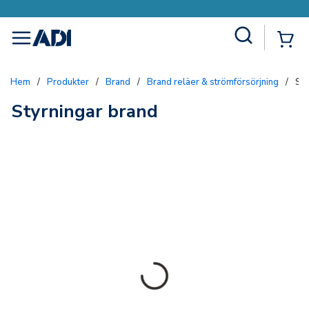
Site Search
{0
menu
Hem
/
Produkter
/
Brand
/
Brand reläer & strömförsörjning
/
Sty
Styrningar brand