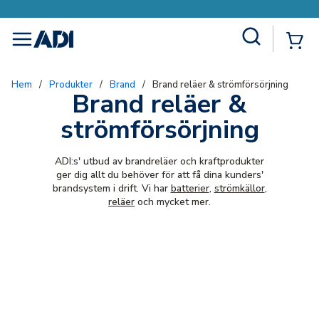
Site Search
{0
menu
Hem
/
Produkter
/
Brand
/
Brand reläer & strömförsörjning
Brand reläer &
strömförsörjning
ADI:s' utbud av brandreläer och kraftprodukter
ger dig allt du behöver för att få dina kunders'
brandsystem i drift. Vi har
batterier
,
strömkällor
,
reläer
och mycket mer.