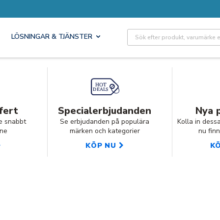
Site Search
LÖSNINGAR & TJÄNSTER
fert
Specialerbjudanden
Nya 
e snabbt
Se erbjudanden på populära
Kolla in dess
ine
märken och kategorier
nu finn
KÖP NU
K