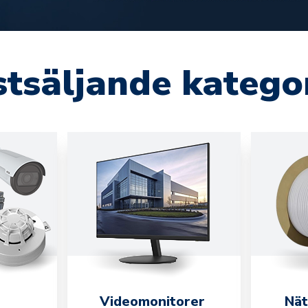
tsäljande katego
Videomonitorer
Nät