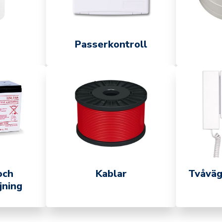
Passerkontroll
och
Kablar
Tvåväg
jning