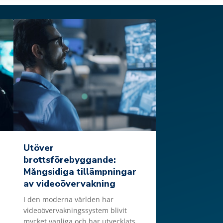
Utöver
brottsförebyggande:
Mångsidiga tillämpningar
av videoövervakning
I den moderna världen har
videoövervakningssystem blivit
mycket vanliga och har utvecklats