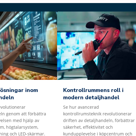
ösningar inom
Kontrollrummens roll i
ndeln
modern detaljhandel
evolutionerar
Se hur avancerad
ln genom att förbättra
kontrollrumsteknik revolutionerar
elsen med hjälp av
driften av detaljhandeln, förbättrar
m, högtalarsystem,
säkerhet, effektivitet och
ltning och LED-skärmar.
kundupplevelse i köpcentrum och