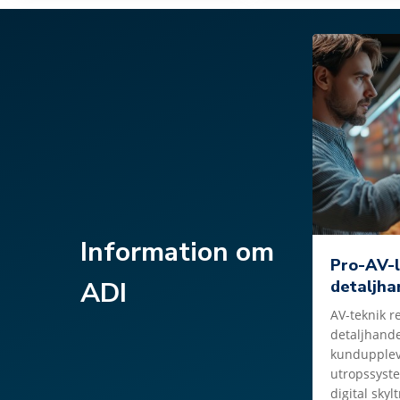
Information om
Pro-AV-l
ADI
detaljha
AV-teknik r
detaljhande
kundupplev
utropssyste
digital sky