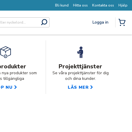
Bli kund
Hitta oss
Kontakta oss
Hjälp
Logga in
submit search
{0} I
produkter
Projekttjänster
a nya produkter som
Se våra projekttjänster för dig
s tillgängliga
och dina kunder.
ÖP NU
LÄS MER