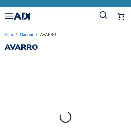
Site Search
{0
menu
Hem
/
Märken
/
AVARRO
AVARRO