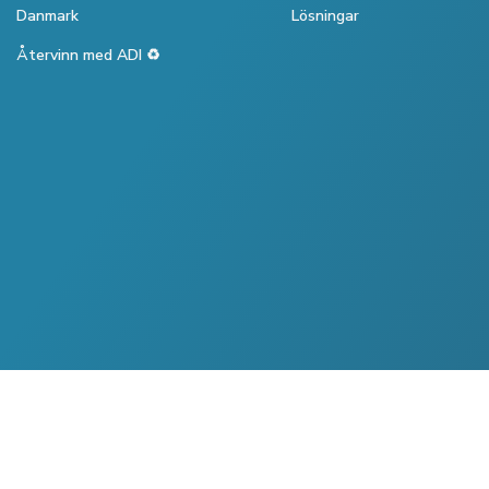
Danmark
Lösningar
Återvinn med ADI ♻️