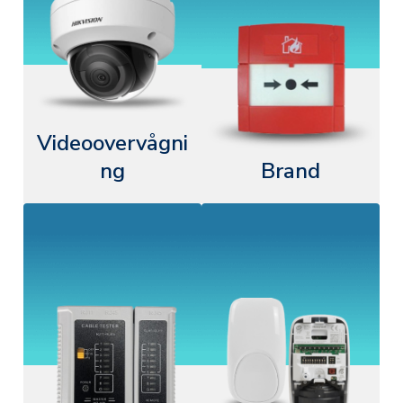
Videoovervågni
ng
Brand