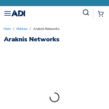
Site Search
{0
menu
Hem
/
Märken
/
Araknis Networks
Araknis Networks