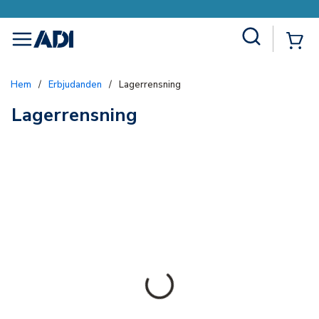
Site Search
{0
menu
Hem
/
Erbjudanden
/
Lagerrensning
Lagerrensning