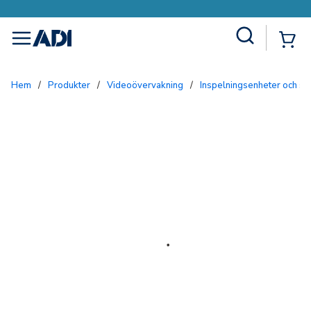
Site Search
{0
menu
Hem
/
Produkter
/
Videoövervakning
/
Inspelningsenheter och se