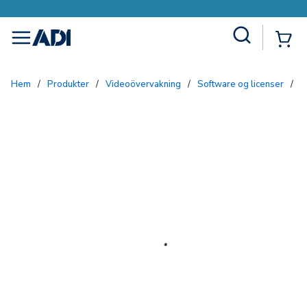
Site Search
{0
menu
Hem
/
Produkter
/
Videoövervakning
/
Software og licenser
/