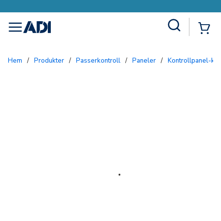
Site Search
{0
menu
Hem
/
Produkter
/
Passerkontroll
/
Paneler
/
Kontrollpanel-kit