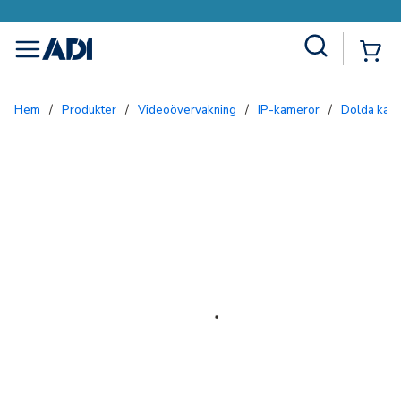
Site Search
{0
menu
Hem
/
Produkter
/
Videoövervakning
/
IP-kameror
/
Dolda kam