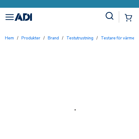
Site Search
{0
menu
Hem
/
Produkter
/
Brand
/
Testutrustning
/
Testare för värmed