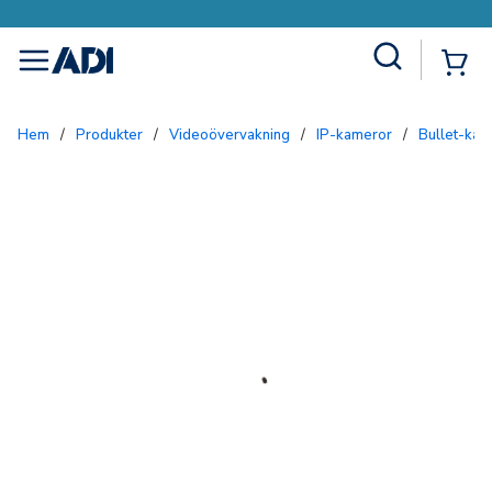
Site Search
{0
menu
Hem
/
Produkter
/
Videoövervakning
/
IP-kameror
/
Bullet-ka