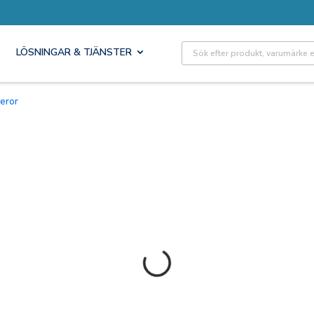
Site Search
LÖSNINGAR & TJÄNSTER
meror