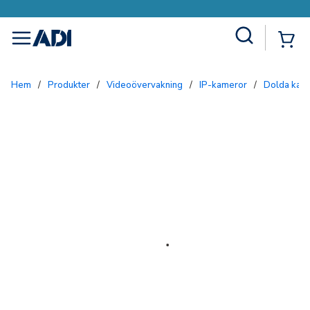
Site Search
{0
menu
Hem
/
Produkter
/
Videoövervakning
/
IP-kameror
/
Dolda kam