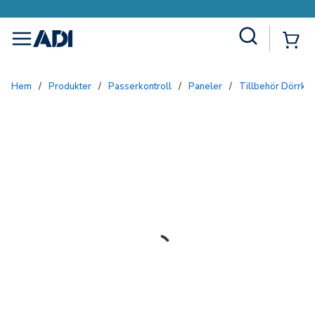
Site Search
{0
menu
Hem
/
Produkter
/
Passerkontroll
/
Paneler
/
Tillbehör Dörrko