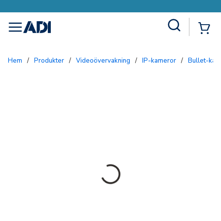
Site Search
{0
menu
Hem
/
Produkter
/
Videoövervakning
/
IP-kameror
/
Bullet-ka