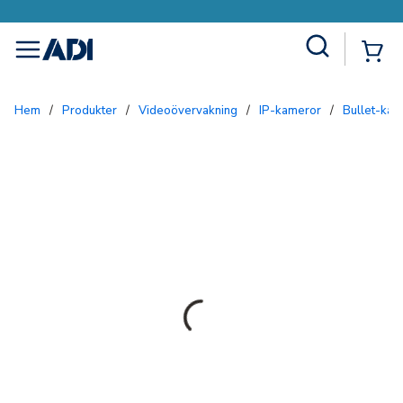
Site Search
{0
menu
Hem
/
Produkter
/
Videoövervakning
/
IP-kameror
/
Bullet-ka