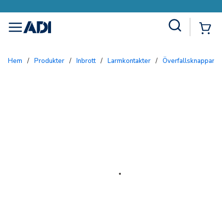
Site Search
{0
menu
Hem
/
Produkter
/
Inbrott
/
Larmkontakter
/
Överfallsknappar