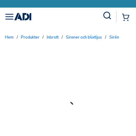
Site Search
{0
menu
Hem
/
Produkter
/
Inbrott
/
Sirener och blixtljus
/
Sirén