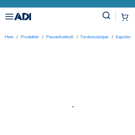
Site Search
{0
menu
Hem
/
Produkter
/
Passerkontroll
/
Fordonsstolpar
/
Kapslinga