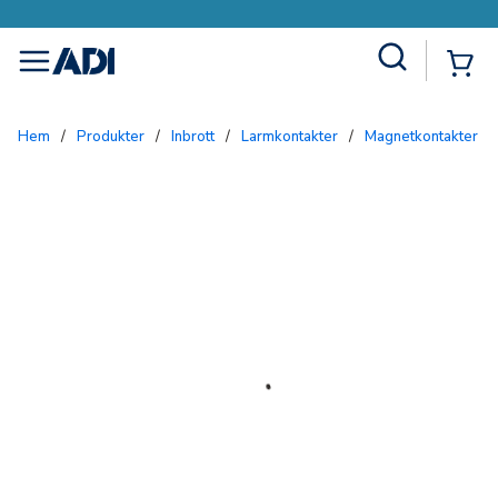
Site Search
{0
menu
Hem
/
Produkter
/
Inbrott
/
Larmkontakter
/
Magnetkontakter