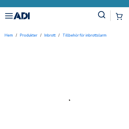
Site Search
{0
menu
Hem
/
Produkter
/
Inbrott
/
Tillbehör för inbrottslarm