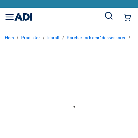
Site Search
{0
menu
Hem
/
Produkter
/
Inbrott
/
Rörelse- och områdessensorer
/
IR