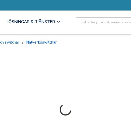
Site Search
LÖSNINGAR & TJÄNSTER
och switchar
/
Nätverksswitchar