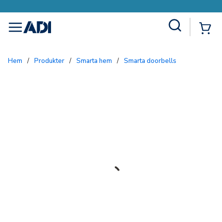
Site Search
{0
menu
Hem
/
Produkter
/
Smarta hem
/
Smarta doorbells