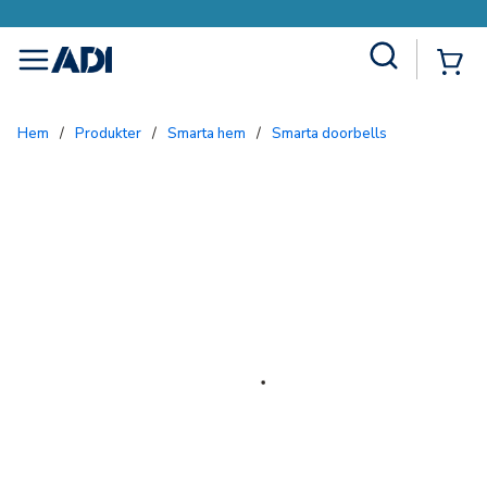
Site Search
{0
menu
Hem
/
Produkter
/
Smarta hem
/
Smarta doorbells