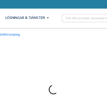
Site Search
LÖSNINGAR & TJÄNSTER
trömförsörjning