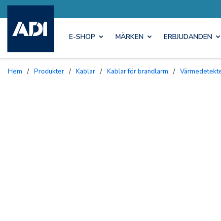
E-SHOP
MÄRKEN
ERBJUDANDEN
Hem
/
Produkter
/
Kablar
/
Kablar för brandlarm
/
Värmedetekt