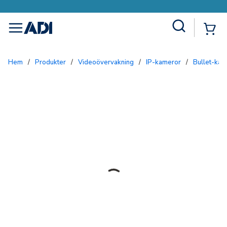
Site Search
{0
menu
Hem
/
Produkter
/
Videoövervakning
/
IP-kameror
/
Bullet-ka