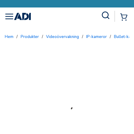
Site Search
{0
menu
Hem
/
Produkter
/
Videoövervakning
/
IP-kameror
/
Bullet-ka