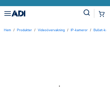
Site Search
{0
menu
Hem
/
Produkter
/
Videoövervakning
/
IP-kameror
/
Bullet-ka