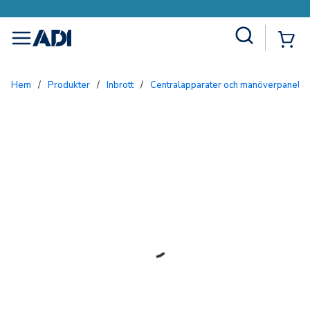
Site Search
{0
menu
Hem
/
Produkter
/
Inbrott
/
Centralapparater och manöverpaneler