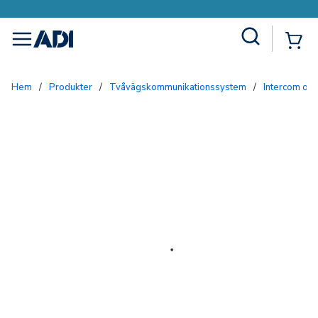
Site Search
{0
menu
Hem
/
Produkter
/
Tvåvägskommunikationssystem
/
Intercom och