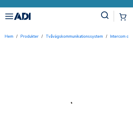
Site Search
{0
menu
Hem
/
Produkter
/
Tvåvägskommunikationssystem
/
Intercom och