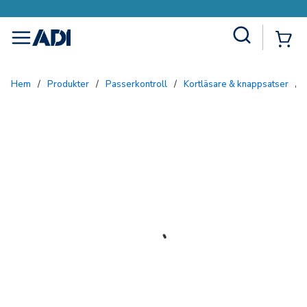
Site Search
{0
menu
Hem
/
Produkter
/
Passerkontroll
/
Kortläsare & knappsatser
/