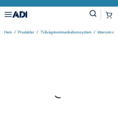
Site Search
{0
menu
Hem
/
Produkter
/
Tvåvägskommunikationssystem
/
Intercom och