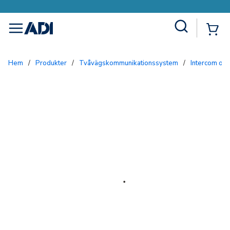
Site Search
{0
menu
Hem
/
Produkter
/
Tvåvägskommunikationssystem
/
Intercom och