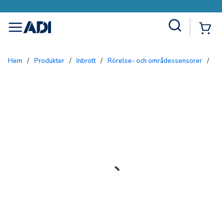
Site Search
{0
menu
Hem
/
Produkter
/
Inbrott
/
Rörelse- och områdessensorer
/