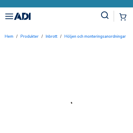
Site Search
{0
menu
Hem
/
Produkter
/
Inbrott
/
Höljen och monteringsanordningar