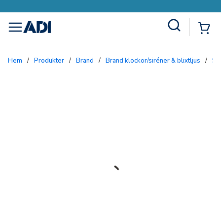
Site Search
{0
menu
Hem
/
Produkter
/
Brand
/
Brand klockor/siréner & blixtljus
/
S