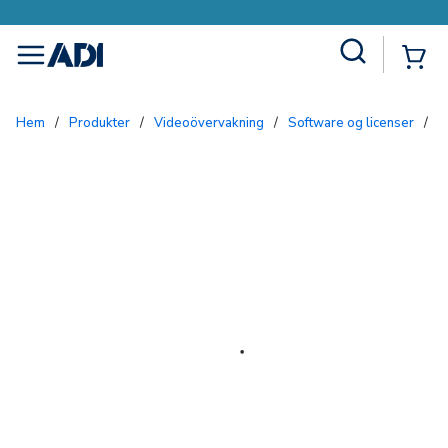
Site Search
{0
menu
Hem
/
Produkter
/
Videoövervakning
/
Software og licenser
/