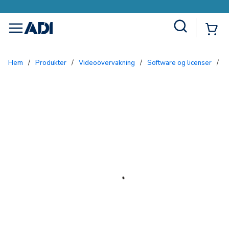
Site Search
{0
menu
Hem
/
Produkter
/
Videoövervakning
/
Software og licenser
/