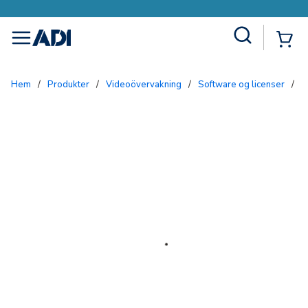
Site Search
{0
menu
Hem
/
Produkter
/
Videoövervakning
/
Software og licenser
/