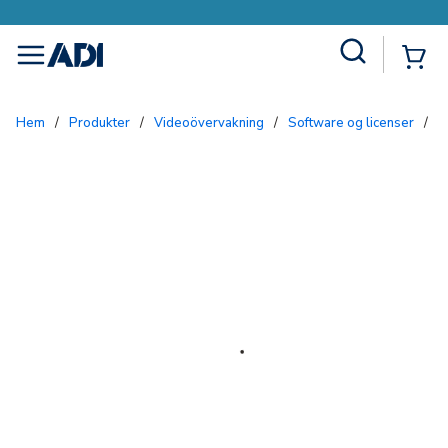
Site Search
{0
menu
Hem
/
Produkter
/
Videoövervakning
/
Software og licenser
/