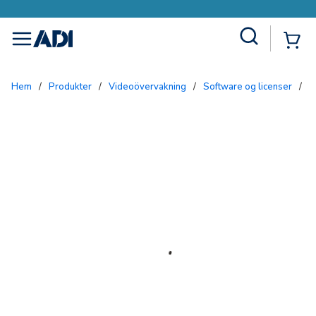
Site Search
{0
menu
Hem
/
Produkter
/
Videoövervakning
/
Software og licenser
/