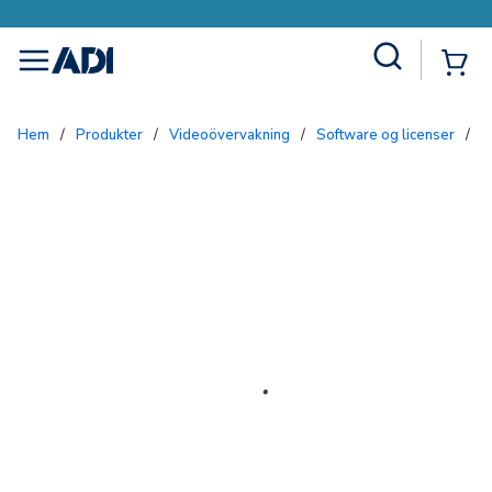
Site Search
{0
menu
Hem
/
Produkter
/
Videoövervakning
/
Software og licenser
/