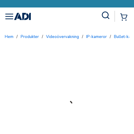
Site Search
{0
menu
Hem
/
Produkter
/
Videoövervakning
/
IP-kameror
/
Bullet-ka