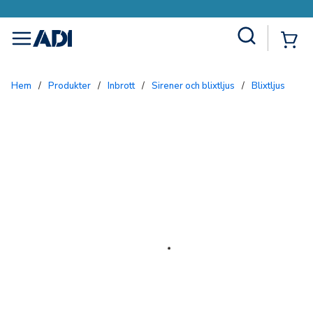
Site Search
{0
menu
Hem
/
Produkter
/
Inbrott
/
Sirener och blixtljus
/
Blixtljus